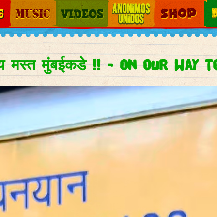
Jump to navigation
Music
Videos
Otros Mundos
Shop
Map
य मस्त मुंबईकडे !! - On our way 