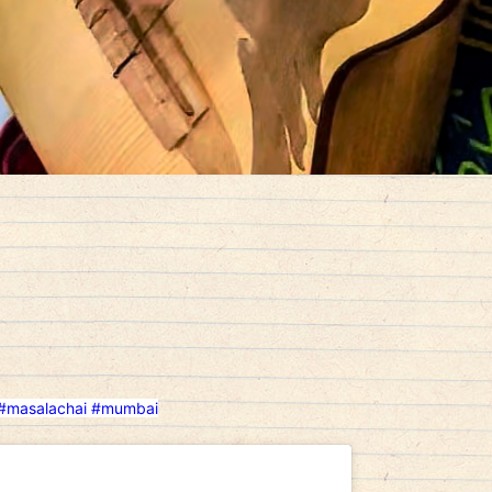
#masalachai
#mumbai