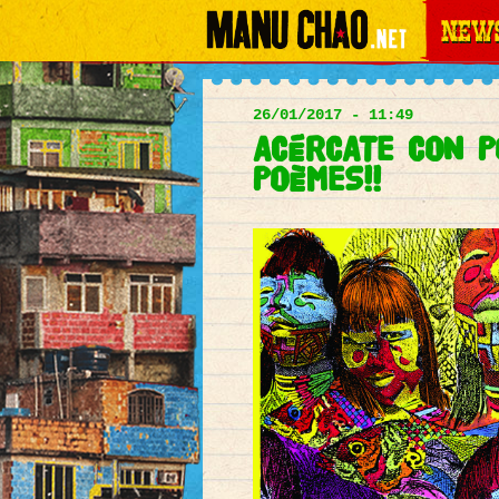
News
Main
menu
26/01/2017 - 11:49
ACÉRCATE CON P
POÈMES!!