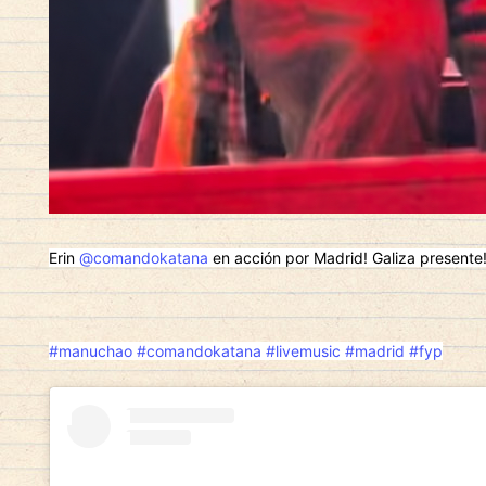
Erin
@comandokatana
en acción por Madrid! Galiza presente
#manuchao
#comandokatana
#livemusic
#madrid
#fyp