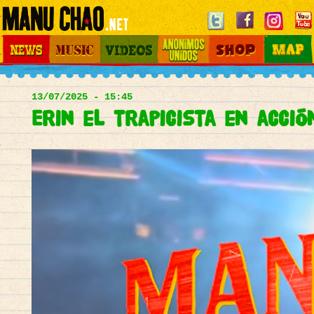
Jump to navigation
News
Music
Videos
Otros Mundos
Shop
Map
Main
menu
13/07/2025 - 15:45
Erin el trapicista en acció