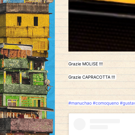
Grazie MOLISE !!!
Grazie CAPRACOTTA !!!
#manuchao
#comoqueno
#gusta