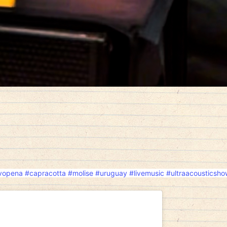
vopena
#capracotta
#molise
#uruguay
#livemusic
#ultraacousticsho