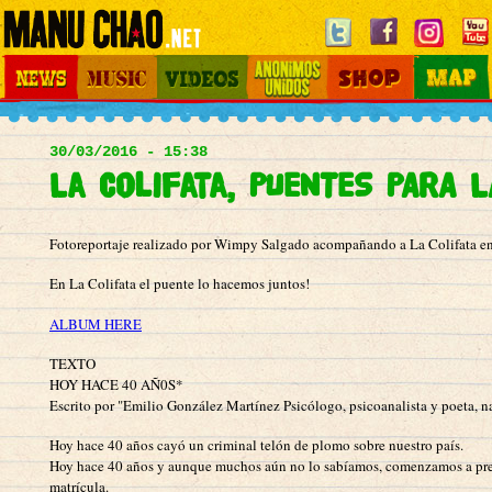
Jump to navigation
News
Music
Videos
Otros Mundos
Shop
Map
Main
menu
30/03/2016 - 15:38
La Colifata, PUENTES PARA L
Fotoreportaje realizado por Wimpy Salgado acompañando a La Colifata en 
En La Colifata el puente lo hacemos juntos!
ALBUM HERE
TEXTO
HOY HACE 40 AÑ0S*
Escrito por "Emilio González Martínez Psicólogo, psicoanalista y poeta, n
Hoy hace 40 años cayó un criminal telón de plomo sobre nuestro país.
Hoy hace 40 años y aunque muchos aún no lo sabíamos, comenzamos a prepara
matrícula.