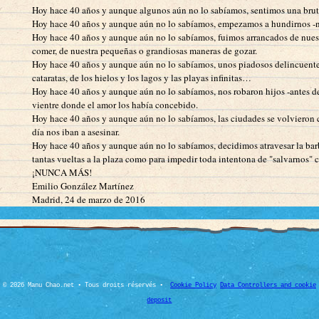
Hoy hace 40 años y aunque algunos aún no lo sabíamos, sentimos una brutal c
Hoy hace 40 años y aunque aún no lo sabíamos, empezamos a hundirnos -nar
Hoy hace 40 años y aunque aún no lo sabíamos, fuimos arrancados de nuest
comer, de nuestra pequeñas o grandiosas maneras de gozar.
Hoy hace 40 años y aunque aún no lo sabíamos, unos piadosos delincuentes di
cataratas, de los hielos y los lagos y las playas infinitas…
Hoy hace 40 años y aunque aún no lo sabíamos, nos robaron hijos -antes de 
vientre donde el amor los había concebido.
Hoy hace 40 años y aunque aún no lo sabíamos, las ciudades se volvieron cu
día nos iban a asesinar.
Hoy hace 40 años y aunque aún no lo sabíamos, decidimos atravesar la barb
tantas vueltas a la plaza como para impedir toda intentona de "salvarnos" co
¡NUNCA MÁS!
Emilio González Martínez
Madrid, 24 de marzo de 2016
© 2026 Manu Chao.net • Tous droits réservés •
Cookie Policy
Data Controllers and cookie
deposit