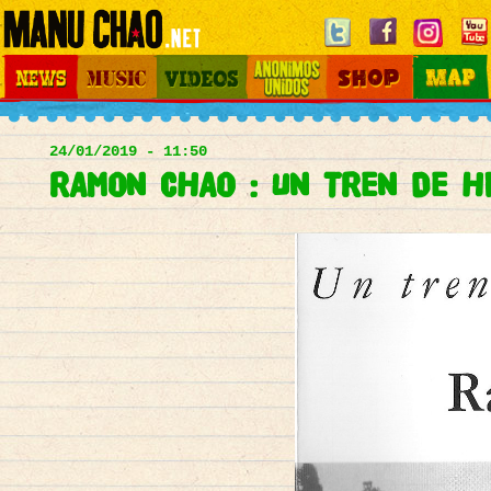
Jump to navigation
News
Music
Videos
Otros Mundos
Shop
Map
Main
menu
24/01/2019 - 11:50
RAMON CHAO : UN TREN DE H