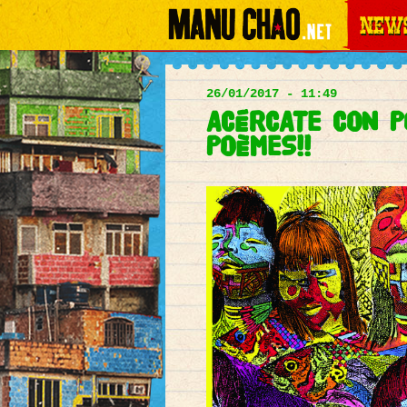
News
Main
menu
26/01/2017 - 11:49
ACÉRCATE CON P
POÈMES!!