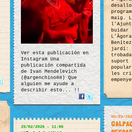
desallo
program
maig. L
l’Ajunt
buidar 
:
L’Àgora
Benítez
jardí: 
Ver esta publicación en
trobada
Instagram Una
suport 
publicación compartida
popular
de Ivan Mendelevich
les cri
(@argenchino88) Que
empenye
alguien me ayude a
describir esto... !!
06/03/20
Galpa
25/02/2026 - 11:06