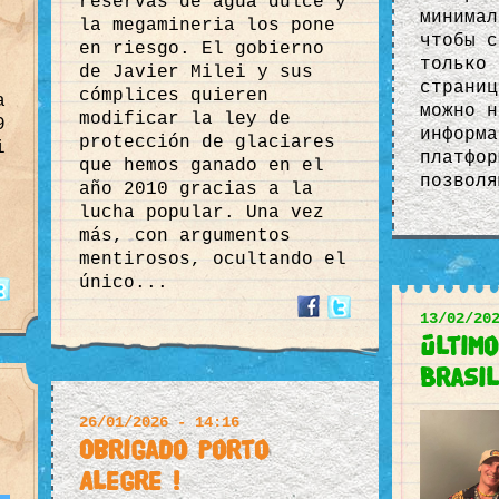
reservas de agua dulce y
минимал
la megamineria los pone
чтобы с
en riesgo. El gobierno
только 
de Javier Milei y sus
страниц
cómplices quieren
a
можно н
modificar la ley de
9
информа
protección de glaciares
i
платфор
que hemos ganado en el
позволя
año 2010 gracias a la
lucha popular. Una vez
más, con argumentos
mentirosos, ocultando el
único...
13/02/20
Últim
Brasil
26/01/2026 - 14:16
Obrigado Porto
Alegre !