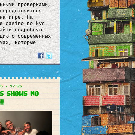
ьными проверками,
осредоточиться
на игре. На
е casino no kyc
айти подробную
цию о современных
мах, которые
ют...
26 - 12:25
os shows no
!!