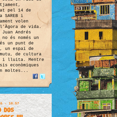
tjament,
at pel 14 de
a SAREB i
ament volen
l’Àgora de vida.
 Juan Andrés
 no és només un
és un punt de
, un espai de
mutu, de cultura
 i lluita. Mentre
sis econòmiques
n moltes...
26 - 10:57
o dos