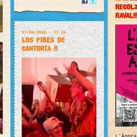
RECOLZ
RAVAL!!
17/04/2026 - 17:15
LOS PIBES DE
CANTORÍA !!
L’Àgora