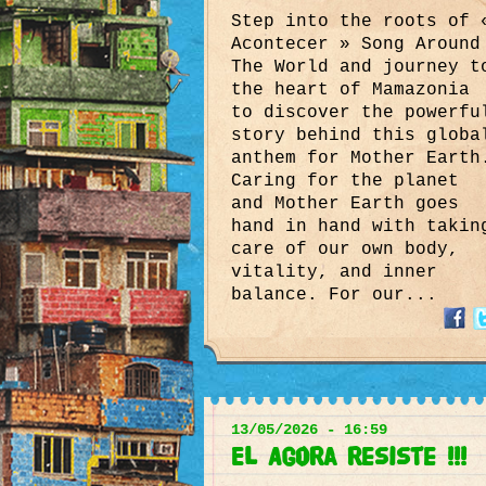
Step into the roots of 
Acontecer » Song Around
The World and journey t
the heart of Mamazonia
to discover the powerfu
story behind this globa
anthem for Mother Earth
Caring for the planet
and Mother Earth goes
hand in hand with takin
care of our own body,
vitality, and inner
balance. For our...
13/05/2026 - 16:59
El Agora resiste !!!