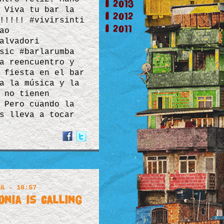
2013
 Viva tu bar la
2012
!!!!! #vivirsinti
2011
ao
alvadori
sic #barlarumba
a reencuentro y
 fiesta en el bar
a la música y la
 no tienen
 Pero cuando la
s lleva a tocar
26 - 18:57
nia is calling