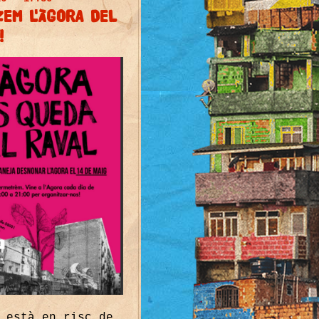
EM L'ÀGORA DEL
!
 està en risc de