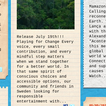
«
Mamazon
Calling
o
reconne
Earth. 
l
Lança a
l
with th
.
Alexand
Release July 19th!!!
“Aconte
Playing for Change Every
this me
voice, every small
g
global 
contribution, and every
world w
mindful step matters
Connect
when we stand together
and sup
for a better world. In
causes 
that same spirit of
Watch..
conscious choices and
accessible options, our
community and friends in
Sweden looking for
responsible
entertainment with...
05/05/20