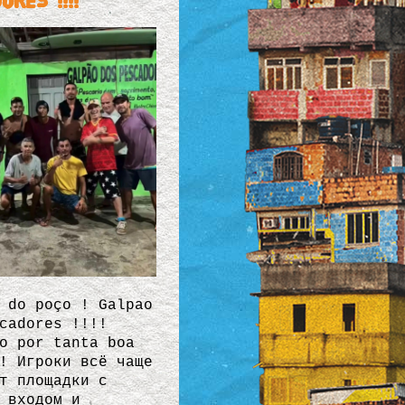
ores !!!!
 do poço ! Galpao
cadores !!!!
o por tanta boa
! Игроки всё чаще
т площадки с
 входом и