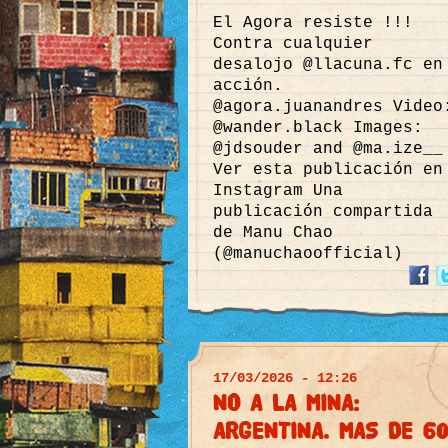
El Agora resiste !!!
Contra cualquier
desalojo @llacuna.fc en
acción.
@agora.juanandres Video
@wander.black Images:
@jdsouder and @ma.ize__
Ver esta publicación en
Instagram Una
publicación compartida
de Manu Chao
(@manuchaoofficial)
17/03/2026 - 12:26
NO A LA MINA:
ARGENTINA. MAS DE 60