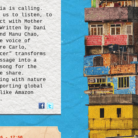
ia is calling.
 us to listen, to
ct with Mother
Written by Dani
nd Manu Chao,
e voice of
re Carlo,
cer” transforms
ssage into a
song for the
e share.
ing with nature
porting global
like Amazon
.
26 - 17:50