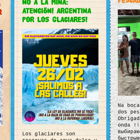
pescad
NO A LA MINA:
A
ATENCIÓN! ARGENTINA
R
POR LOS GLACIARES!
Na boca
dos pes
Obrigad
onda !!
выбираю
Los glaciares son
быстрым