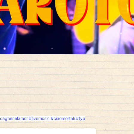
cagoenelamor
#livemusic
#ciaomortali
#fyp