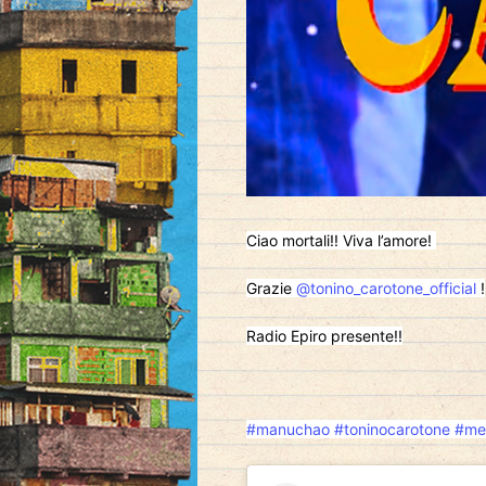
Ciao mortali!! Viva l’amore!
Grazie
@tonino_carotone_official
!
Radio Epiro presente!!
#manuchao
#toninocarotone
#me