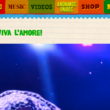
Jump to navigation
Music
Videos
Otros Mundos
Shop
Map
Viva l’amore!