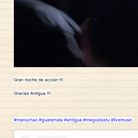
Gran noche de acción !!!
Gracias Antigua !!!
#manuchao
#guatemala
#antigua
#megustastu
#livemusic