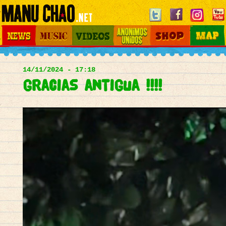
Jump to navigation
News
Music
Videos
Otros Mundos
Shop
Map
Main
menu
14/11/2024 - 17:18
gracias antigua !!!!