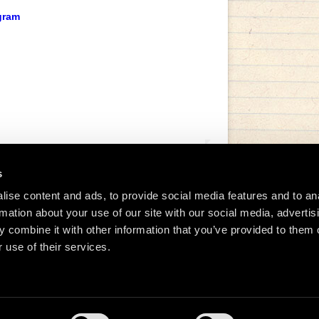
gram
s
ise content and ads, to provide social media features and to an
rmation about your use of our site with our social media, advertis
tida de Manu Chao (@manuchaoofficial)
 combine it with other information that you’ve provided to them o
 use of their services.