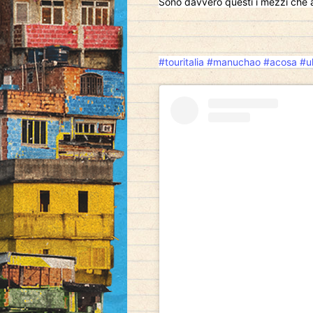
Sono davvero questi i mezzi che a
#touritalia
#manuchao
#acosa
#u