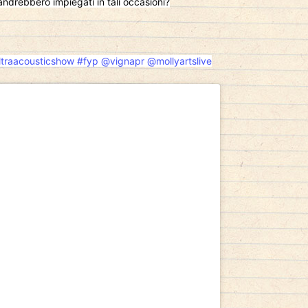
ndrebbero impiegati in tali occasioni?
ltraacousticshow
#fyp
@vignapr
@mollyartslive