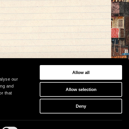
Allow all
alyse our
ing and
Allow selection
r that
Deny