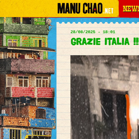
News
Main
menu
28/08/2025 - 18:01
grazie italia !!