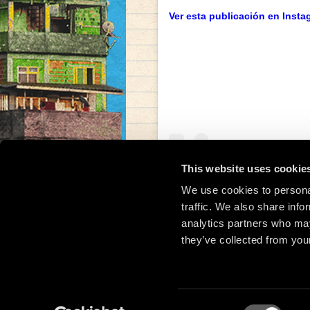
Ver esta publicación en Insta
This website uses cookie
We use cookies to personal
traffic. We also share info
Una publicación compar
analytics partners who may
they’ve collected from your
Consent