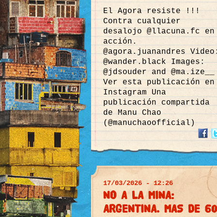
El Agora resiste !!!
Contra cualquier
desalojo @llacuna.fc en
acción.
@agora.juanandres Video
@wander.black Images:
@jdsouder and @ma.ize__
Ver esta publicación en
Instagram Una
publicación compartida
de Manu Chao
(@manuchaoofficial)
17/03/2026 - 12:26
NO A LA MINA:
ARGENTINA. MAS DE 60