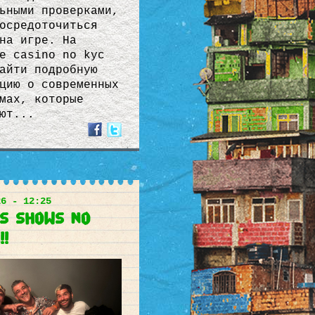
ьными проверками,
осредоточиться
на игре. На
е casino no kyc
айти подробную
цию о современных
мах, которые
ют...
26 - 12:25
os shows no
!!