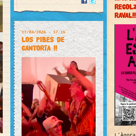
RECOLZ
RAVAL!!
17/04/2026 - 17:15
LOS PIBES DE
CANTORÍA !!
L’Àgora