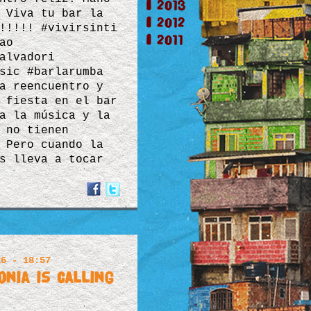
2013
 Viva tu bar la
2012
!!!!! #vivirsinti
2011
ao
alvadori
sic #barlarumba
a reencuentro y
 fiesta en el bar
a la música y la
 no tienen
 Pero cuando la
s lleva a tocar
26 - 18:57
nia is calling