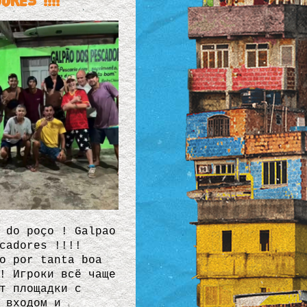
ores !!!!
 do poço ! Galpao
cadores !!!!
o por tanta boa
! Игроки всё чаще
т площадки с
 входом и