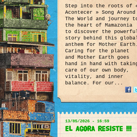
Step into the roots of 
Acontecer » Song Around
The World and journey t
the heart of Mamazonia
to discover the powerfu
story behind this globa
anthem for Mother Earth
Caring for the planet
and Mother Earth goes
hand in hand with takin
care of our own body,
vitality, and inner
balance. For our...
13/05/2026 - 16:59
El Agora resiste !!!