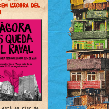
EM L'ÀGORA DEL
!
 està en risc de