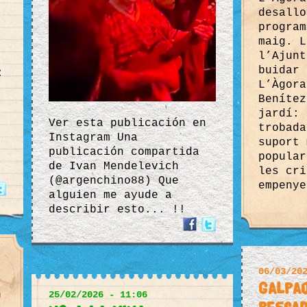
desallo
program
maig. L
l’Ajunt
buidar 
:
L’Àgora
Benítez
jardí: 
Ver esta publicación en
trobada
Instagram Una
suport 
publicación compartida
popular
de Ivan Mendelevich
les cri
(@argenchino88) Que
empenye
alguien me ayude a
describir esto... !!
06/03/20
Galpa
25/02/2026 - 11:06