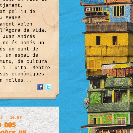
tjament,
at pel 14 de
a SAREB i
ament volen
l’Àgora de vida.
 Juan Andrés
 no és només un
és un punt de
, un espai de
mutu, de cultura
 i lluita. Mentre
sis econòmiques
n moltes...
26 - 10:57
o dos