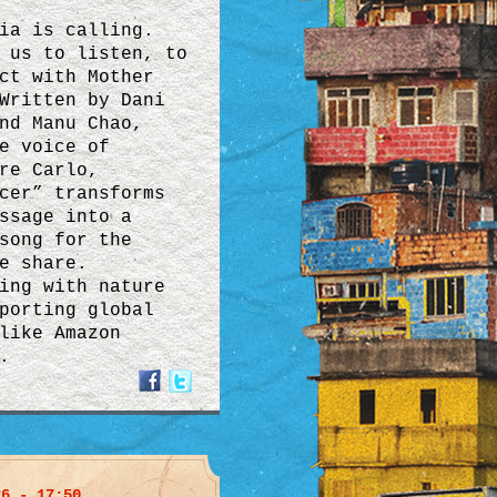
ia is calling.
 us to listen, to
ct with Mother
Written by Dani
nd Manu Chao,
e voice of
re Carlo,
cer” transforms
ssage into a
song for the
e share.
ing with nature
porting global
like Amazon
.
26 - 17:50