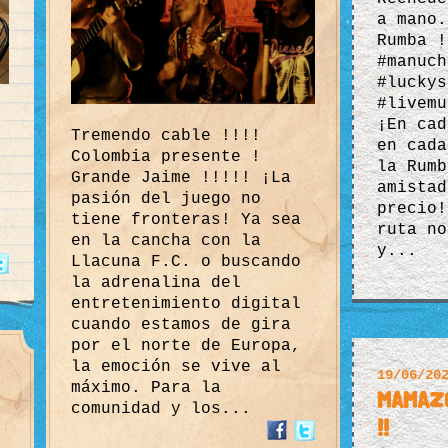
a mano.
Rumba !
#manuch
#luckys
#livemu
¡En cad
Tremendo cable !!!!
en cada
Colombia presente !
la Rumb
Grande Jaime !!!!! ¡La
amistad
pasión del juego no
precio!
tiene fronteras! Ya sea
ruta no
en la cancha con la
y...
Llacuna F.C. o buscando
la adrenalina del
entretenimiento digital
cuando estamos de gira
por el norte de Europa,
la emoción se vive al
19/06/20
máximo. Para la
Mamazo
comunidad y los...
!!