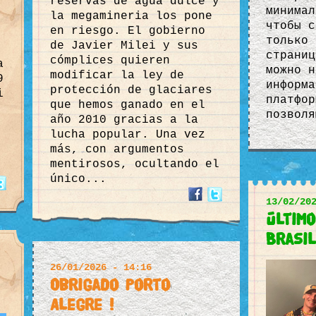
reservas de agua dulce y
минимал
la megamineria los pone
чтобы с
en riesgo. El gobierno
только 
de Javier Milei y sus
страниц
cómplices quieren
a
можно н
modificar la ley de
9
информа
protección de glaciares
i
платфор
que hemos ganado en el
позволя
año 2010 gracias a la
lucha popular. Una vez
más, con argumentos
mentirosos, ocultando el
único...
13/02/20
Últim
Brasil
26/01/2026 - 14:16
Obrigado Porto
Alegre !