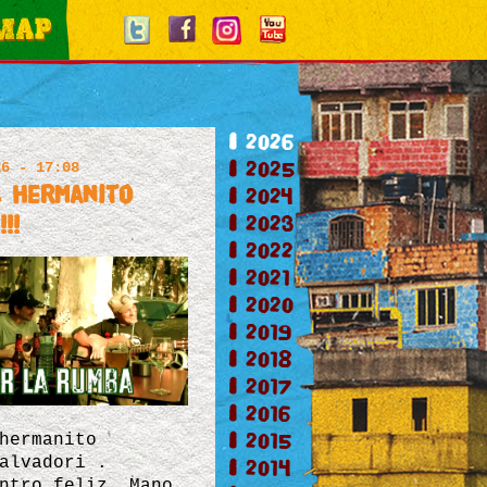
2026
2025
26 - 17:08
l hermanito
2024
2023
!!
2022
2021
2020
2019
2018
2017
2016
2015
hermanito
alvadori .
2014
ntro feliz. Mano