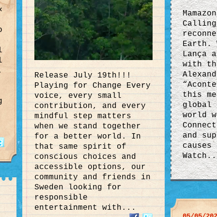
«
Mamazon
Calling
o
reconne
Earth. 
l
Lança a
l
with th
.
Alexand
Release July 19th!!!
“Aconte
Playing for Change Every
this me
voice, every small
g
global 
contribution, and every
world w
mindful step matters
Connect
when we stand together
and sup
for a better world. In
causes 
that same spirit of
Watch..
conscious choices and
accessible options, our
community and friends in
Sweden looking for
responsible
entertainment with...
05/05/20