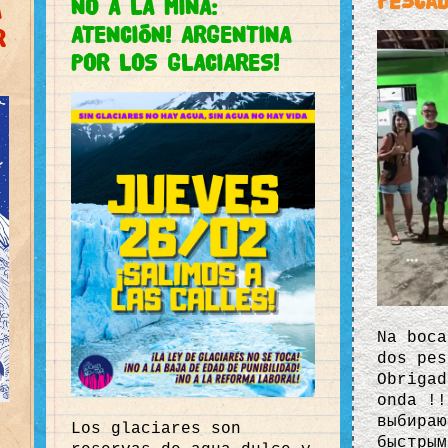
pescad
NO A LA MINA:
A
ATENCIÓN! ARGENTINA
R
POR LOS GLACIARES!
Na boca
dos pes
Obrigad
onda !!
выбираю
Los glaciares son
быстрым